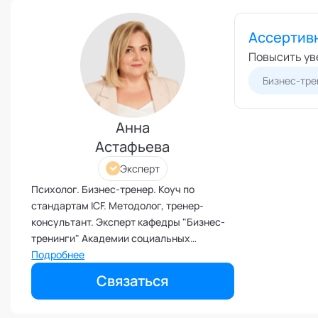
Межличностные конфликты
Ассертив
Наставничество
Повысить ув
Невроз
Бизнес-тре
Обучение и образовательные
программы
Ораторское искусство
Анна
Организация и проведение
Астафьева
переговоров
Эксперт
Оргконсультирование
Психолог. Бизнес-тренер. Коуч по
Осознанность
стандартам ICF. Методолог, тренер-
Отношения в паре
консультант. Эксперт кафедры "Бизнес-
Отношения с родителями
тренинги" Академии социальных
технологий
Подробнее
Персональный коучинг
Пищевое поведение
Связаться
Планирование и внедрение
изменений