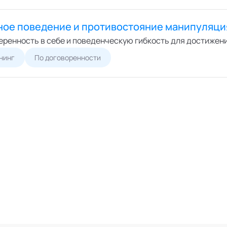
ное поведение и противостояние манипуляц
еренность в себе и поведенческую гибкость для достижен
нинг
По договоренности