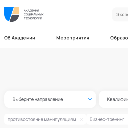
Билеты на мероприятия
Приобретенные билеты на мероприятия
Об Академии
Мероприятия
Образо
Сертификаты
Сертификаты, подтверждающие участие в м
Мероприятия
Документы
Образование
Акты, договоры и другие документы для ска
Лента
Программы обучения
Услуги
В этом разделе отображаются программы, н
Найти эксперта
Заказы услуг
Об Академии
Ваши заказы на услуги Экспертов Академии
Бизнесу
Основное
Профессионалам
Выберите направление
Квалифи
Добавить фото, изменить контактные данны
Безопасность
Настройка двухфакторной аутентификации
противостояние манипуляциям
Бизнес-тренинг
Поддержка
Пок