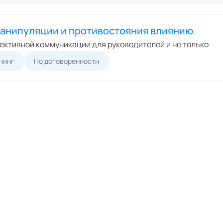
Онлайн
ший экспертный совет
Офлайн
перты
манипуляции и противостояния влиянию
циалисты
ективной коммуникации для руководителей и не только
пертные организации
нинг
По договоренности