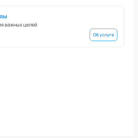
иям
ия важных целей
Об услуге