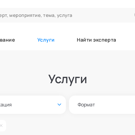
вание
Услуги
Найти эксперта
ероприятиях и экспертном сообществе АСТ
чивания
Услуги
а которые вы зачисляетесь/уже зачислены в качестве слушател
кация
Формат
е
Онлайн и офлайн
азать всех