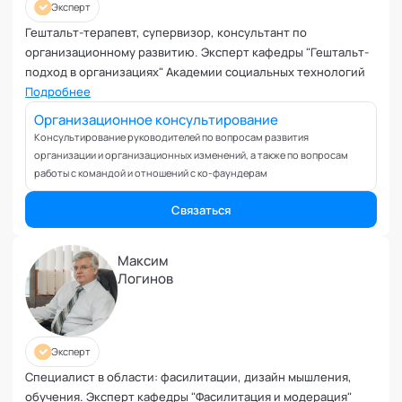
Планирование и внедрение изменений
Эксперт
Поведенческий анализ
Гештальт-терапевт, супервизор, консультант по
Подготовка и обучение специалистов
организационному развитию. Эксперт кафедры "Гештальт-
подход в организациях" Академии социальных технологий
Половое воспитание
Подробнее
Презентация и искусство продаж
Организационное консультирование
Проблемы с партнером
Консультирование руководителей по вопросам развития
Прогнозирование
организации и организационных изменений, а также по вопросам
Продуктивность и мотивация сотрудников
работы с командой и отношений с ко-фаундерам
Профайлинг и оценка персонала
Связаться
Профориентация и поиск призвания
Психологические травмы и блоки
Максим
ПТСР
Логинов
Развитие коммуникабельности
Развитие креативности
Развитие лидерских качеств
Эксперт
Разработка бизнес-процессов
Специалист в области: фасилитации, дизайн мышления,
Расставание
обучения. Эксперт кафедры "Фасилитация и модерация"