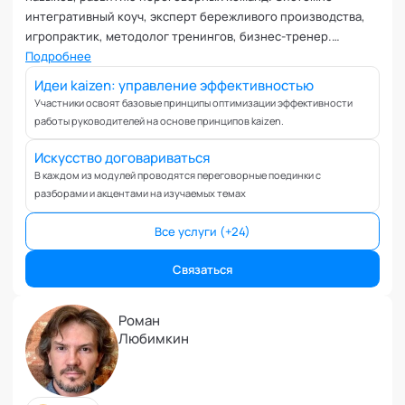
Коучинг команд
интегративный коуч, эксперт бережливого производства,
Коучинг руководителей
игропрактик, методолог тренингов, бизнес-тренер.
Кризисы
Эксперт кафедры "Технологии командного менеджмента"
Подробнее
Маркетинговые и PR коммуникации
Академии социальных технологий
Идеи kaizen: управление эффективностью
Международные коммуникации
Участники освоят базовые принципы оптимизации эффективности
работы руководителей на основе принципов kaizen.
Межличностные конфликты
Наставничество
Искусство договариваться
Невроз
В каждом из модулей проводятся переговорные поединки с
Обучение и образовательные программы
разборами и акцентами на изучаемых темах
Ораторское искусство
Все услуги (+24)
Организация и проведение переговоров
Оргконсультирование
Связаться
Осознанность
Отношения в паре
Роман
Отношения с родителями
Любимкин
Персональный коучинг
Пищевое поведение