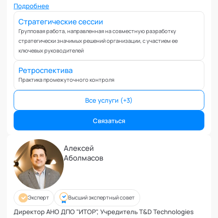
Управление репутацией
Подробнее
Фасилитация
Стратегические сессии
Физические травмы и реабилитация
Групповая работа, направленная на совместную разработку
Фобии и страхи
стратегически значимых решений организации, с участием ее
ключевых руководителей
Формирование команд
Целеполагание и планирование
Ретроспектива
Эмоциональные расстройства
Практика промежуточного контроля
Эмоциональный интеллект
Все услуги (+3)
Связаться
Алексей
Аболмасов
Эксперт
Высший экспертный совет
Директор АНО ДПО "ИТОР", Учредитель T&D Technologies