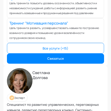
Вовлеченность сотрудников
Цель тренинга: повысить уровень осознанности, объективности и
Возрастные кризисы
независимости суждений, работы с информацией; развить умение
принимать взвешенные и продуманные решения под давлением
Воспитание
Депрессия
Тренинг "Мотивация персонала"
Долголетие и качество жизни
Цель тренинга: развить, усовершенствовать навыки по построению
взаимного доверия и повышению уровня вовлечённости
Дыхательные практики
сотрудников своих команд.
Зависимости
Защита от манипуляций
Все услуги (+15)
Иммунитет
Связаться
Карьерная стратегия
Клиентский менеджмент
Светлана
Когнитивные способности
Долгова
Командное лидерство
Коммуникационная стратегия
Коммуникация в команде
Эксперт
Корпоративная антропология
Специалист по развитию управленческих, переговорных
Корпоративная культура и этика
навыков, развитию переговорных команд. Системно-