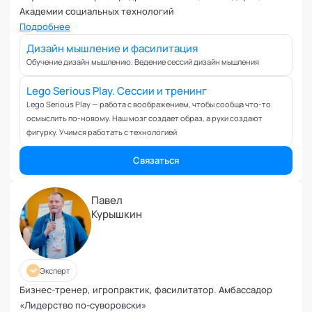
Ревность и измена
Академии социальных технологий
Самоорганизация и мотивация
Подробнее
Самооценка и уверенность в себе
Дизайн мышление и фасилитация
Секс и сексуальность
Обучение дизайн мышлению. Ведение сессий дизайн мышления
Системное мышление
Lego Serious Play. Сессии и тренинг
Сложности в общении
Lego Serious Play — работа с воображением, чтобы сообща что-то
Сон
осмыслить по-новому. Наш мозг создает образ, а руки создают
Социализация и адаптация
фигурку. Учимся работать с технологией
Спорт и тренировки
Связаться
Стресс
Токсичные отношения и созависимость
Павел
Травматический опыт
Курышкин
Тревожность
Тьюторство
Умение работать в команде
Эксперт
Управление продажами и маркетинг
Бизнес-тренер, игропрактик, фасилитатор. ‌Амбассадор
Управление проектами
«Лидерство по-суворовски»