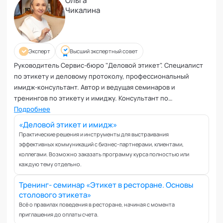
Ольга
Чикалина
Эксперт
Высший экспертный совет
Руководитель Сервис-бюро "Деловой этикет". Специалист
по этикету и деловому протоколу, профессиональный
имидж-консультант. Автор и ведущая семинаров и
тренингов по этикету и имиджу. Консультант по
организации и проведению деловых встреч и мероприятий.
Подробнее
Член ассоциации специалистов по этикету (АСпЭ). Член
«Деловой этикет и имидж»
высшего экспертного совета кафедры "Современный
Практические решения и инструменты для выстраивания
этикет" Академии социальных технологий
эффективных коммуникаций с бизнес-партнерами, клиентами,
коллегами. Возможно заказать программу курса полностью или
каждую тему отдельно.
Тренинг- семинар «Этикет в ресторане. Основы
столового этикета»
Всё о правилах поведения в ресторане, начиная с момента
приглашения до оплаты счета.