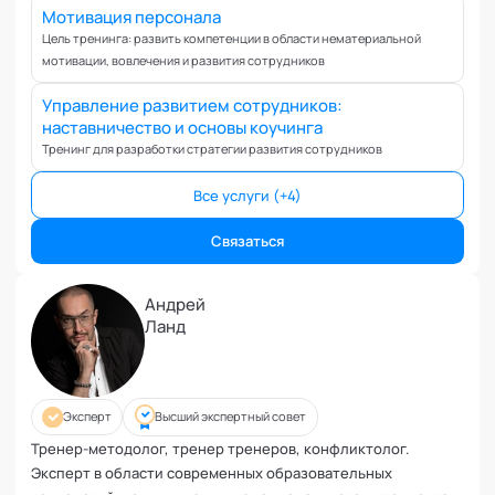
Вовлеченность сотрудников
Мотивация персонала
Возрастные кризисы
Цель тренинга: развить компетенции в области нематериальной
мотивации, вовлечения и развития сотрудников
Воспитание
Депрессия
Управление развитием сотрудников:
Долголетие и качество жизни
наставничество и основы коучинга
Дыхательные практики
Тренинг для разработки стратегии развития сотрудников
Зависимости
Все услуги (+4)
Защита от манипуляций
Иммунитет
Связаться
Карьерная стратегия
Клиентский менеджмент
Андрей
Ланд
Когнитивные способности
Командное лидерство
Коммуникационная стратегия
Коммуникация в команде
Эксперт
Высший экспертный совет
Корпоративная антропология
Тренер-методолог, тренер тренеров, конфликтолог.
Корпоративная культура и этика
Эксперт в области современных образовательных