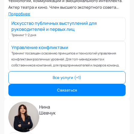
технологий, коммуникации и эмоционального интеллекта.
Коучинг команд
Актер театра и кино. Член высшего экспертного совета
Коучинг руководителей
кафедры "Трансперсональная психология" Академии
Подробнее
Кризисы
социальных технологий
Искусство публичных выступлений для
Маркетинговые и PR коммуникации
руководителей и первых лиц
Международные коммуникации
Тренинг 1-2 дня
Межличностные конфликты
Управление конфликтами
Наставничество
Тренинг посвящен освоению принципов и технологий управления
Невроз
конфликтами различных уровней. Для топ-менеджмента и
Обучение и образовательные программы
собственников компаний, для предпринимателей и лидеров команд.
Ораторское искусство
Все услуги (+1)
Организация и проведение переговоров
Оргконсультирование
Связаться
Осознанность
Отношения в паре
Нина
Отношения с родителями
Шевчук
Персональный коучинг
Пищевое поведение