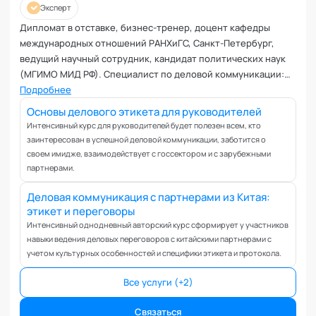
Планирование и внедрение изменений
Эксперт
Поведенческий анализ
Дипломат в отставке, бизнес-тренер, доцент кафедры
Подготовка и обучение специалистов
международных отношений РАНХиГС, Санкт-Петербург,
Половое воспитание
ведущий научный сотрудник, кандидат политических наук
(МГИМО МИД РФ). Специалист по деловой коммуникации:
Презентация и искусство продаж
этикету, протоколу, переговорам и межкультурной
Подробнее
Проблемы с партнером
коммуникации.
Основы делового этикета для руководителей
Прогнозирование
Интенсивный курс для руководителей будет полезен всем, кто
Продуктивность и мотивация сотрудников
заинтересован в успешной деловой коммуникации, заботится о
Профайлинг и оценка персонала
своем имидже, взаимодействует с госсектором и с зарубежными
партнерами.
Профориентация и поиск призвания
Психологические травмы и блоки
Деловая коммуникация с партнерами из Китая:
ПТСР
этикет и переговоры
Развитие коммуникабельности
Интенсивный однодневный авторский курс сформирует у участников
навыки ведения деловых переговоров с китайскими партнерами с
Развитие креативности
учетом культурных особенностей и специфики этикета и протокола.
Развитие лидерских качеств
Разработка бизнес-процессов
Все услуги (+2)
Расставание
Связаться