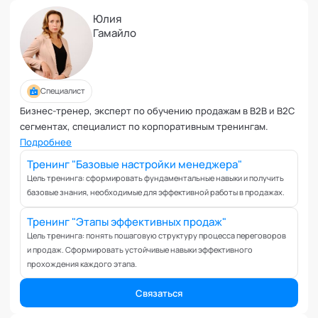
Управление репутацией
Юлия
Фасилитация
Гамайло
Физические травмы и реабилитация
Фобии и страхи
Формирование команд
Специалист
Целеполагание и планирование
Бизнес-тренер, эксперт по обучению продажам в В2В и В2С
Эмоциональные расстройства
сегментах, специалист по корпоративным тренингам.
Эмоциональный интеллект
Подробнее
Тренинг "Базовые настройки менеджера"
Цель тренинга: сформировать фундаментальные навыки и получить
базовые знания, необходимые для эффективной работы в продажах.
Тренинг "Этапы эффективных продаж"
Цель тренинга: понять пошаговую структуру процесса переговоров
и продаж. Сформировать устойчивые навыки эффективного
прохождения каждого этапа.
Связаться