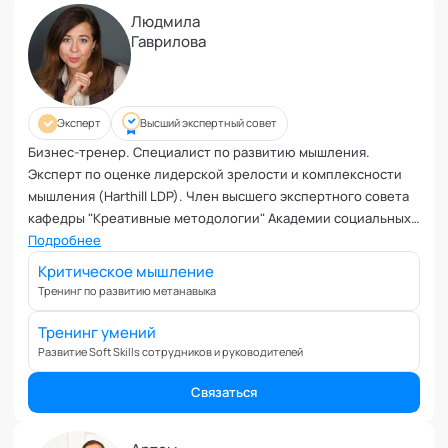
Людмила
Гаврилова
Эксперт
Высший экспертный совет
Бизнес-тренер. Специалист по развитию мышления.
Эксперт по оценке лидерской зрелости и комплексности
мышления (Harthill LDP). Член высшего экспертного совета
кафедры "Креативные методологии" Академии социальных
технологий
Подробнее
Критическое мышление
Тренинг по развитию метанавыка
Тренинг умений
Развитие Soft Skills сотрудников и руководителей
Связаться