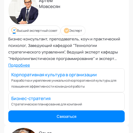
Артем
Мовсесян
Высший экспертный совет
Эксперт
Бизнес-консультант, преподаватель, коуч и практический
психолог, Заведующий кафедрой "Технологии
стратегического управления", Ведущий эксперт кафедры
"Нейролингвистическое программирование" и эксперт
кафедры "Бизнес-тренинги" Академии. Член Ассоциации
Подробнее
когнитивно-поведенческой психотерапии, Международной
Корпоративная культура в организации
ассоциации схематерапевтов, член ОППЛ.
Разработка и укрепление уникальной корпоративной культуры для
повышения эффективности командной работы
Бизнес-стратегия
Стратегическое планирование для компаний
Связаться