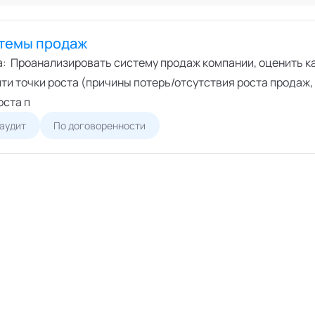
Онлайн
ший экспертный совет
Офлайн
перты
стемы продаж
циалисты
а: Проанализировать систему продаж компании, оценить к
пертные организации
ти точки роста (причины потерь/отсутствия роста продаж,
оста п
 аудит
По договоренности