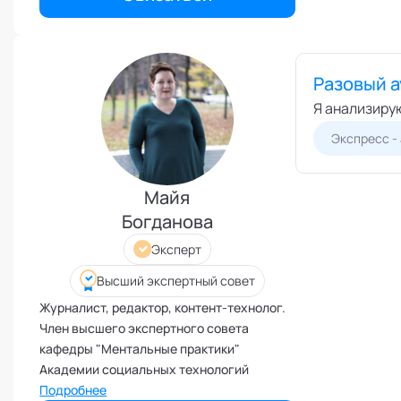
Консультант.
Иммунитет
Карьерная стратегия
Клиентский менеджмент
Разовый а
Когнитивные способности
Я анализиру
Командное лидерство
Экспресс -
Коммуникационная стратегия
Коммуникация в команде
Майя
Корпоративная антропология
Богданова
Корпоративная культура и
Эксперт
этика
Коучинг команд
Высший экспертный совет
Коучинг руководителей
Журналист, редактор, контент-технолог.
Член высшего экспертного совета
Кризисы
кафедры "Ментальные практики"
Маркетинговые и PR
Академии социальных технологий
коммуникации
Подробнее
Международные коммуникации