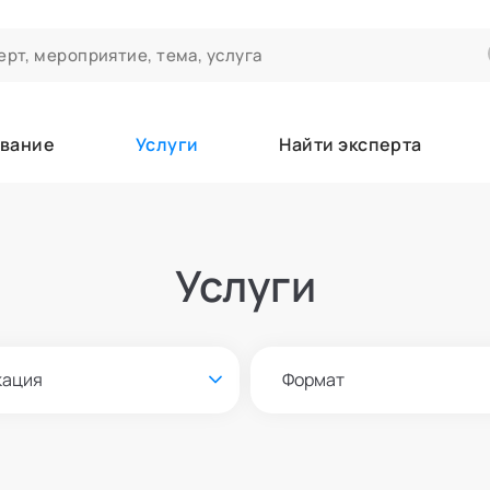
вание
Услуги
Найти эксперта
ероприятиях и экспертном сообществе АСТ
чивания
Услуги
а которые вы зачисляетесь/уже зачислены в качестве слушател
кация
Формат
е
Онлайн и офлайн
азать всех