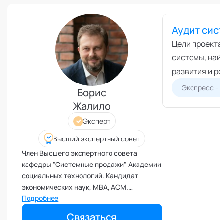
Режим работы и тп
Выс
Экс
Бизнес-моделирование
Аудит си
Спе
Взаимоотношения с детьми
Цели проект
Экс
Внедрение инноваций и
системы, най
изменений
развития и р
Внутренние коммуникации
Экспресс -
Борис
Внутренние ресурсы и
продуктивность
Жалило
Вовлеченность сотрудников
Эксперт
Возрастные кризисы
Высший экспертный совет
Воспитание
Член Высшего экспертного совета
Депрессия
кафедры "Системные продажи" Академии
Долголетие и качество жизни
социальных технологий. Кандидат
экономических наук, МВА, ACM.
Дыхательные практики
Катализатор и системный архитектор
Подробнее
Зависимости
развития бизнеса. Автор. Тренер. Спикер.
Связаться
Защита от манипуляций