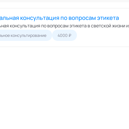
Онлайн
ший экспертный совет
Офлайн
перты
альная консультация по вопросам этикета
циалисты
ная консультация по вопросам этикета в светской жизни и
пертные организации
ьное консультирование
4000 ₽