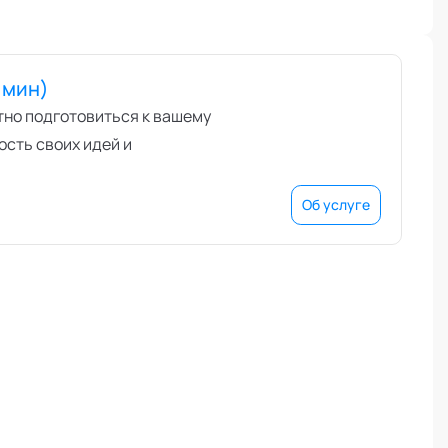
 мин)
тно подготовиться к вашему
сть своих идей и
Об услуге