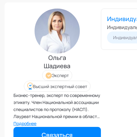
Режим работы и тп
Выс
Экс
Бизнес-моделирование
Индивиду
Спе
Взаимоотношения с детьми
Индивидуаль
Экс
Внедрение инноваций и
Индивидуал
изменений
Внутренние коммуникации
Ольга
Внутренние ресурсы и
продуктивность
Шадиева
Вовлеченность сотрудников
Эксперт
Возрастные кризисы
Высший экспертный совет
Воспитание
Бизнес-тренер, эксперт по современному
Депрессия
этикету. Член Национальной ассоциации
Долголетие и качество жизни
специалистов по протоколу (НАСП).
Лауреат Национальной премии в области
Дыхательные практики
протокола и этикета, номинация "За
Подробнее
Зависимости
вклад в развитие делового этикета в
Связаться
Защита от манипуляций