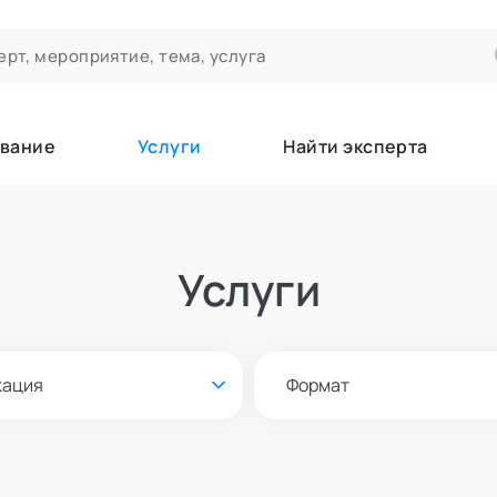
вание
Услуги
Найти эксперта
ероприятиях и экспертном сообществе АСТ
чивания
Услуги
а которые вы зачисляетесь/уже зачислены в качестве слушател
кация
Формат
е
Онлайн и офлайн
азать всех