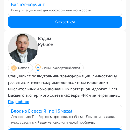
Вовлеченность сотрудников
Бизнес-коучинг
Возрастные кризисы
Консультации коуча для профессионального роста
Воспитание
Связаться
Депрессия
Долголетие и качество жизни
Вадим
Дыхательные практики
Рубцов
Зависимости
Защита от манипуляций
Иммунитет
Эксперт
Высший экспертный совет
Карьерная стратегия
Специалист по внутренней трансформации, личностному
Клиентский менеджмент
развитию и телесному исцелению, через изменение
Когнитивные способности
мыслительных и эмоциональных паттернов. Адвокат. Член
Командное лидерство
Высшего экспертного совета кафедры «PR и интегративные
Коммуникационная стратегия
коммуникации» Академии социальных технологий.
Подробнее
Коммуникация в команде
Блок из 6 сессий (по 1,5 часа)
Корпоративная антропология
Диагностика. Подбор схемы решения проблемы. Домашние задания
между сессиями. Решение психологической проблемы.
Корпоративная культура и этика