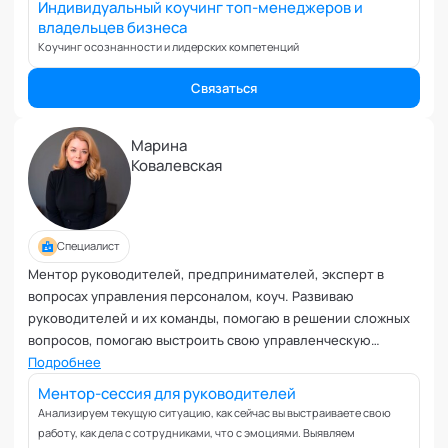
Индивидуальный коучинг топ-менеджеров и
владельцев бизнеса
Коучинг осознанности и лидерских компетенций
Связаться
Марина
Ковалевская
Специалист
Ментор руководителей, предпринимателей, эксперт в
вопросах управления персоналом, коуч. Развиваю
руководителей и их команды, помогаю в решении сложных
вопросов, помогаю выстроить свою управленческую
работу, работу с командой и внутри команды. Психолог,
Подробнее
кризисный психолог, бизнес психолог.
Ментор-сессия для руководителей
Анализируем текущую ситуацию, как сейчас вы выстраиваете свою
работу, как дела с сотрудниками, что с эмоциями. Выявляем