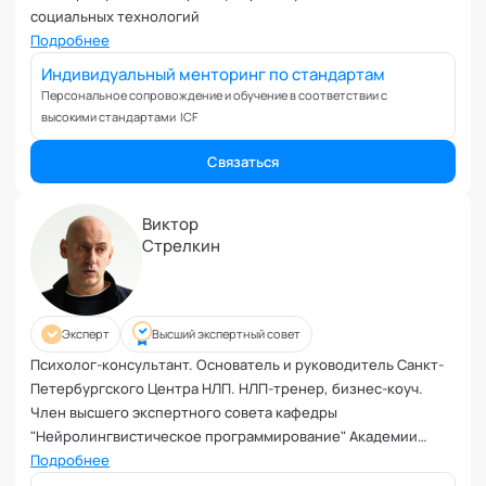
Управление репутацией
социальных технологий
Фасилитация
Подробнее
Физические травмы и реабилитация
Индивидуальный менторинг по стандартам
Фобии и страхи
Персональное сопровождение и обучение в соответствии с
Формирование команд
высокими стандартами ICF
Целеполагание и планирование
Связаться
Эмоциональные расстройства
Эмоциональный интеллект
Виктор
Стрелкин
Эксперт
Высший экспертный совет
Психолог-консультант. Основатель и руководитель Санкт-
Петербургского Центра НЛП. НЛП-тренер, бизнес-коуч.
Член высшего экспертного совета кафедры
"Нейролингвистическое программирование" Академии
социальных технологий
Подробнее