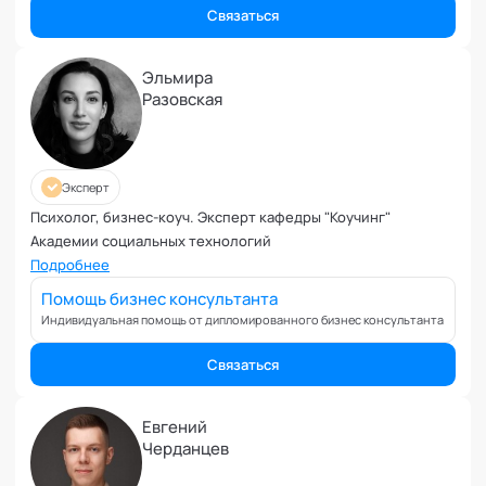
Коучинг команд
Связаться
Коучинг руководителей
Кризисы
Эльмира
Маркетинговые и PR коммуникации
Разовская
Международные коммуникации
Межличностные конфликты
Наставничество
Эксперт
Невроз
Психолог, бизнес-коуч. Эксперт кафедры "Коучинг"
Обучение и образовательные программы
Академии социальных технологий
Ораторское искусство
Подробнее
Организация и проведение переговоров
Помощь бизнес консультанта
Оргконсультирование
Индивидуальная помощь от дипломированного бизнес консультанта
Осознанность
Связаться
Отношения в паре
Отношения с родителями
Евгений
Персональный коучинг
Черданцев
Пищевое поведение