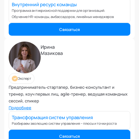
Планирование и внедрение изменений
Внутренний ресурс команды
Поведенческий анализ
Программа антикризисной поддержки для организаций.
Обучение HR-команды, амбассадоров, линейных менеджеров
Подготовка и обучение специалистов
Половое воспитание
Связаться
Презентация и искусство продаж
Проблемы с партнером
Ирина
Прогнозирование
Мазикова
Продуктивность и мотивация сотрудников
Профайлинг и оценка персонала
Профориентация и поиск призвания
Эксперт
Психологические травмы и блоки
Предприниматель-стартапер, бизнес-консультант и
ПТСР
тренер, коуч первых лиц, agile-тренер, ведущая командных
Развитие коммуникабельности
сессий, спикер
Развитие креативности
Подробнее
Развитие лидерских качеств
Трансформация систем управления
Разработка бизнес-процессов
Разбираем эволюцию систем управления – плюсы и точки роста
Расставание
Связаться