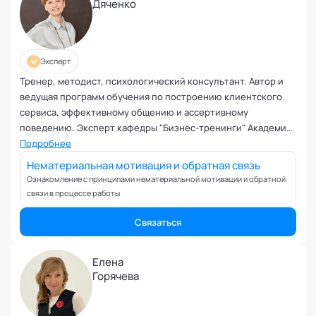
Управление репутацией
Дяченко
Фасилитация
Физические травмы и реабилитация
Фобии и страхи
Эксперт
Формирование команд
Тренер, методист, психологический консультант. Автор и
Целеполагание и планирование
ведущая программ обучения по построению клиентского
сервиса, эффективному общению и ассертивному
Эмоциональные расстройства
поведению. Эксперт кафедры "Бизнес-тренинги" Академии
Эмоциональный интеллект
социальных технологий
Подробнее
Нематериальная мотивация и обратная связь
Ознакомление с принципами нематериальной мотивации и обратной
связи в процессе работы
Связаться
Елена
Горячева