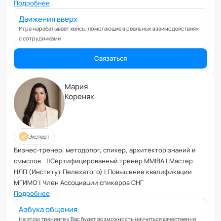
Вовлеченность сотрудников
компаний. Член высшего экспертного совета кафедры
Подробнее
"Игропрактика" Академии социальных технологий
Возрастные кризисы
Движения вверх
Воспитание
Игра нарабатывает кейсы, помогающие в реальных взаимодействиях
с сотрудниками
Депрессия
Долголетие и качество жизни
Связаться
Дыхательные практики
Зависимости
Мария
Защита от манипуляций
Кореняк
Иммунитет
Карьерная стратегия
Клиентский менеджмент
Эксперт
Когнитивные способности
Бизнес-тренер, методолог, спикер, архитектор знаний и
Командное лидерство
смыслов ||Сертифицированный тренер MMIBA | Мастер
Коммуникационная стратегия
НЛП (Институт Пелехатого) | Повышение квалификации
МГИМО | Член Ассоциации спикеров СНГ
Коммуникация в команде
Подробнее
Корпоративная антропология
Азбука общения
Корпоративная культура и этика
На этом тренинге у Вас будет возможность научиться качественно