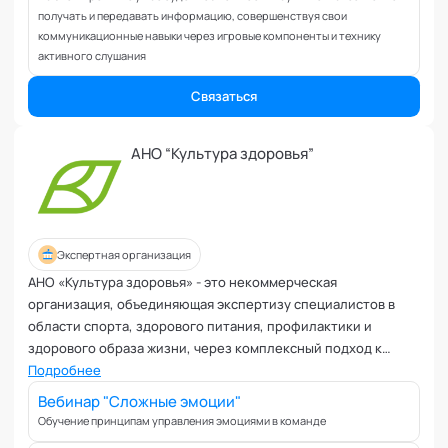
Коучинг команд
получать и передавать информацию, совершенствуя свои
Коучинг руководителей
коммуникационные навыки через игровые компоненты и технику
Кризисы
активного слушания
Маркетинговые и PR коммуникации
Связаться
Международные коммуникации
Межличностные конфликты
АНО “Культура здоровья”
Наставничество
Невроз
Обучение и образовательные программы
Ораторское искусство
Экспертная организация
Организация и проведение переговоров
АНО «Культура здоровья» - это некоммерческая
Оргконсультирование
организация, объединяющая экспертизу специалистов в
Осознанность
области спорта, здорового питания, профилактики и
Отношения в паре
здорового образа жизни, через комплексный подход к
вопросам здоровья и научно-популярный формат
Подробнее
Отношения с родителями
донесения информации в виде интерактивных лекций
Персональный коучинг
Вебинар "Сложные эмоции"
Обучение принципам управления эмоциями в команде
Пищевое поведение