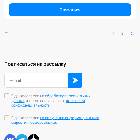
Коучинг команд
Коучинг руководителей
Связаться
Кризисы
Маркетинговые и PR коммуникации
1
2
3
Международные коммуникации
Межличностные конфликты
Наставничество
Невроз
Подписаться на рассылку
Обучение и образовательные программы
Ораторское искусство
Организация и проведение переговоров
Оргконсультирование
Я даю согласие на
обработку персональных
Осознанность
данных
, а также соглашаюсь с
политикой
конфиденциальности
Отношения в паре
Отношения с родителями
Я даю согласие
на получение информационных и
маркетинговых рассылок
Персональный коучинг
Пищевое поведение