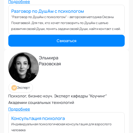
Вовлеченность сотрудников
программирование" Академии социальных технологий
Подробнее
Возрастные кризисы
Разговор по ДушАм с психологом
Воспитание
"Разговор по ДушАм с психологом" - авторская методика Оксаны
Покатаевой. Для тех, кто хочет поговорить по ДушАм с целью
Депрессия
развития своей Души, понять задачи своей Души, найти контакт с ней.
Долголетие и качество жизни
Дыхательные практики
Связаться
Зависимости
Защита от манипуляций
Эльмира
Разовская
Иммунитет
Карьерная стратегия
Клиентский менеджмент
Когнитивные способности
Эксперт
Командное лидерство
Психолог, бизнес-коуч. Эксперт кафедры "Коучинг"
Академии социальных технологий
Коммуникационная стратегия
Подробнее
Коммуникация в команде
Консультация психолога
Корпоративная антропология
Индивидуальная психологическая консультация для взрослого
Корпоративная культура и этика
человека