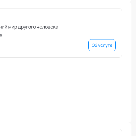
ий мир другого человека
в.
Об услуге