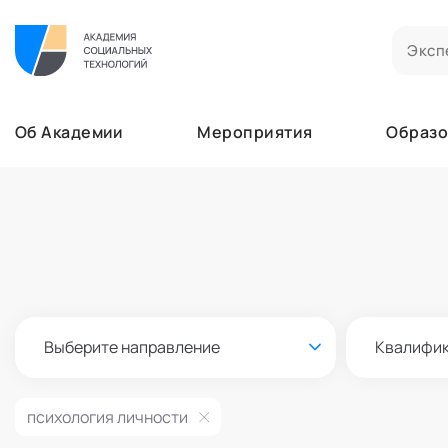
Билеты на мероприятия
Приобретенные билеты на мероприятия
Об Академии
Мероприятия
Образо
Сертификаты
Сертификаты, подтверждающие участие в м
Мероприятия
Документы
Образование
Акты, договоры и другие документы для ска
Лента
Программы обучения
Услуги
В этом разделе отображаются программы, н
Найти эксперта
Заказы услуг
Об Академии
Ваши заказы на услуги Экспертов Академии
Бизнесу
Основное
Профессионалам
Выберите направление
Квалифи
Добавить фото, изменить контактные данны
Безопасность
Настройка двухфакторной аутентификации
психология личности
Поддержка
Пок