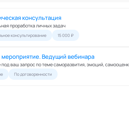
Онлайн
ший экспертный совет
Офлайн
перты
ическая консультация
циалисты
ная проработка личных задач
пертные организации
ьное консультирование
15 000 ₽
а мероприятие. Ведущий вебинара
 под ваш запрос по теме саморазвития, эмоций, самооценк
ие
По договоренности