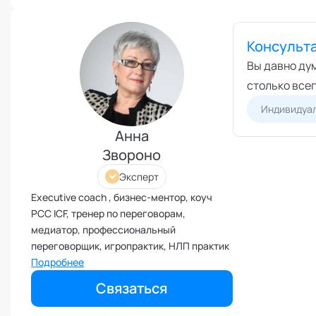
Межличностные конфликты
Наставничество
Консульта
Невроз
Вы давно дум
Обучение и образовательные
столько всег
программы
Индивидуал
Ораторское искусство
Анна
Организация и проведение
переговоров
Звороно
Оргконсультирование
Эксперт
Осознанность
Executive coach , бизнес-ментор, коуч
Отношения в паре
PCC ICF, тренер по переговорам,
медиатор, профессиональный
Отношения с родителями
переговорщик, игропрактик, НЛП практик
Персональный коучинг
Подробнее
Пищевое поведение
Связаться
Планирование и внедрение
изменений