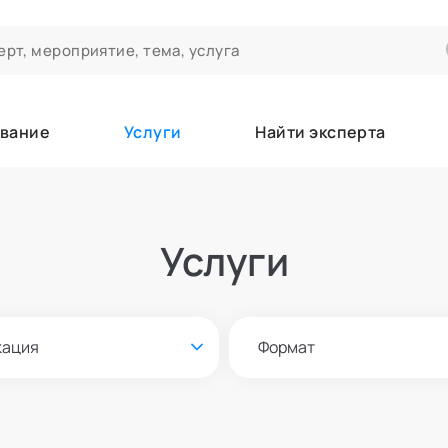
вание
Услуги
Найти эксперта
ероприятиях и экспертном сообществе АСТ
чивания
Услуги
а которые вы зачисляетесь/уже зачислены в качестве слушател
кация
Формат
е
Онлайн и офлайн
азать всех