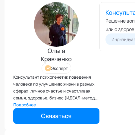
Токсичные отношения и
созависимость
Консульта
Травматический опыт
Решение вопр
Тревожность
или о здоро
Тьюторство
Индивидуал
Умение работать в команде
Ольга
Управление продажами и
маркетинг
Кравченко
Управление проектами
Эксперт
Управление репутацией
Консультант психогенетик поведения
Фасилитация
человека по улучшению жизни в разных
сферах: личное счастье и счастливая
Физические травмы и
реабилитация
семья, здоровье, бизнес (ИДЕАЛ-метод
Тойча) Тьютор - консультант по
Подробнее
Фобии и страхи
сопровождению пары "родитель -
Формирование команд
Связаться
подросток" в выборе творческого
Целеполагание и планирование
направления
Эмоциональные расстройства