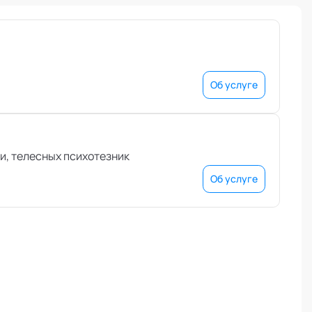
Об услуге
и, телесных психотезник
Об услуге