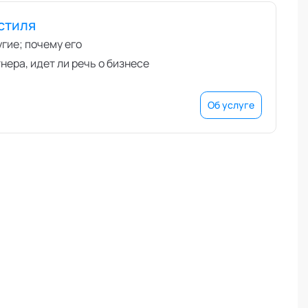
стиля
угие; почему его
нера, идет ли речь о бизнесе
Об услуге