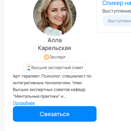
Спикер н
Развитие креативности
Выступление
Развитие лидерских качеств
Выступлен
Разработка бизнес-процессов
Расставание
Алла
Ревность и измена
Карельская
Самоорганизация и мотивация
Эксперт
Самооценка и уверенность в
себе
Высший экспертный совет
Секс и сексуальность
Арт-терапевт. Психолог, специалист по
Системное мышление
интегративным технологиям. Член
Сложности в общении
Высших экспертных советов кафедр
"Ментальные практики" и
Сон
"Трансперсональная психология"
Подробнее
Социализация и адаптация
Академии социальных технологий
Связаться
Спорт и тренировки
Стресс