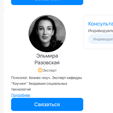
Академии социальных технологий.
Иммунитет
Карьерная стратегия
Клиентский менеджмент
Консульт
Когнитивные способности
Индивидуаль
Командное лидерство
Индивидуал
Коммуникационная стратегия
Коммуникация в команде
Эльмира
Корпоративная антропология
Разовская
Корпоративная культура и
Эксперт
этика
Психолог, бизнес-коуч. Эксперт кафедры
Коучинг команд
"Коучинг" Академии социальных
Коучинг руководителей
технологий
Кризисы
Подробнее
Маркетинговые и PR
Связаться
коммуникации
Международные коммуникации