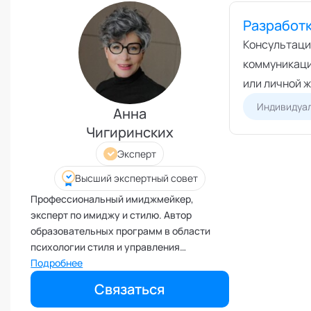
Эмоциональный интеллект
Разработ
Консультация
коммуникации
или личной 
Индивидуал
Анна
Чигиринских
Эксперт
Высший экспертный совет
Профессиональный имиджмейкер,
эксперт по имиджу и стилю. Автор
образовательных программ в области
психологии стиля и управления
визуальным имиджем. Владелец
Подробнее
собственной имидж-мастерской.
Связаться
Профессиональный спикер. Член
высшего экспертного совета кафедры