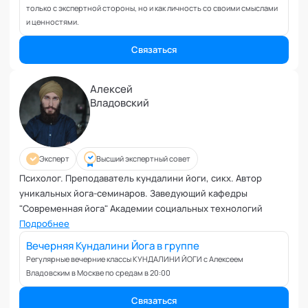
Коучинг команд
только с экспертной стороны, но и как личность со своими смыслами
Коучинг руководителей
и ценностями.
Кризисы
Связаться
Маркетинговые и PR коммуникации
Международные коммуникации
Алексей
Межличностные конфликты
Владовский
Наставничество
Невроз
Обучение и образовательные программы
Эксперт
Высший экспертный совет
Ораторское искусство
Психолог. Преподаватель кундалини йоги, сикх. Автор
Организация и проведение переговоров
уникальных йога-семинаров. Заведующий кафедры
Оргконсультирование
"Современная йога" Академии социальных технологий
Осознанность
Подробнее
Отношения в паре
Вечерняя Кундалини Йога в группе
Отношения с родителями
Регулярные вечерние классы КУНДАЛИНИ ЙОГИ с Алексеем
Владовским в Москве по средам в 20:00
Персональный коучинг
Пищевое поведение
Связаться