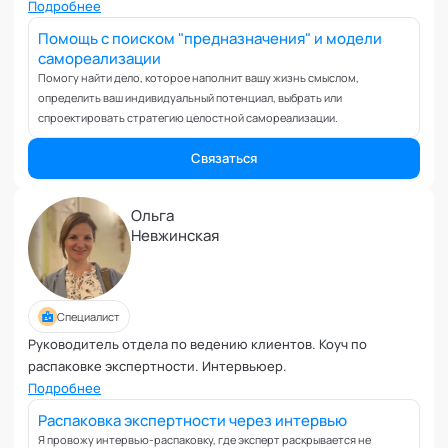
Вовлеченность сотрудников
Подробнее
Возрастные кризисы
Помощь с поиском "предназначения" и модели
самореализации
Воспитание
Помогу найти дело, которое наполнит вашу жизнь смыслом,
Депрессия
определить ваш индивидуальный потенциал, выбрать или
Долголетие и качество жизни
спроектировать стратегию целостной самореализации.
Дыхательные практики
Связаться
Зависимости
Защита от манипуляций
Ольга
Иммунитет
Невжинская
Карьерная стратегия
Клиентский менеджмент
Когнитивные способности
Специалист
Командное лидерство
Руководитель отдела по ведению клиентов. Коуч по
Коммуникационная стратегия
распаковке экспертности. Интервьюер.
Коммуникация в команде
Подробнее
Корпоративная антропология
Распаковка экспертности через интервью
Корпоративная культура и этика
Я провожу интервью-распаковку, где эксперт раскрывается не