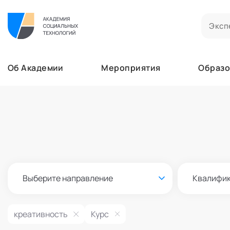
Билеты на мероприятия
Приобретенные билеты на мероприятия
Об Академии
Мероприятия
Образо
Сертификаты
Сертификаты, подтверждающие участие в м
Мероприятия
Документы
Образование
Акты, договоры и другие документы для ска
Лента
Программы обучения
Услуги
В этом разделе отображаются программы, н
Найти эксперта
Заказы услуг
Об Академии
Ваши заказы на услуги Экспертов Академии
Бизнесу
Основное
Профессионалам
Выберите направление
Квалифи
Добавить фото, изменить контактные данны
Безопасность
Настройка двухфакторной аутентификации
креативность
Курс
Поддержка
Пок