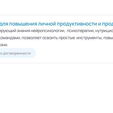
для повышения личной продуктивности и про
рирующий знания нейропсихологии, психотерапии, нутрицио
командами, позволяет освоить простые инструменты, пов
изни.
о договоренности