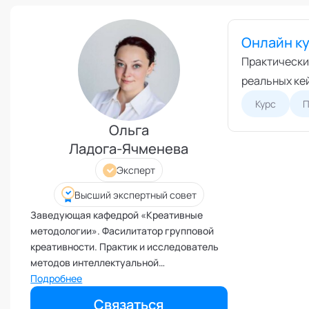
Режим работы и тп
Выс
Экс
Бизнес-моделирование
Онлайн ку
Спе
Взаимоотношения с детьми
Практически
Экс
Внедрение инноваций и
реальных ке
изменений
Курс
П
Внутренние коммуникации
Ольга
Внутренние ресурсы и
продуктивность
Ладога-Ячменева
Вовлеченность сотрудников
Эксперт
Возрастные кризисы
Высший экспертный совет
Воспитание
Заведующая кафедрой «Креативные
Депрессия
методологии». Фасилитатор групповой
Долголетие и качество жизни
креативности. Практик и исследователь
методов интеллектуальной
Дыхательные практики
продуктивности и командных методов
Подробнее
Зависимости
развития творческого и
Связаться
Защита от манипуляций