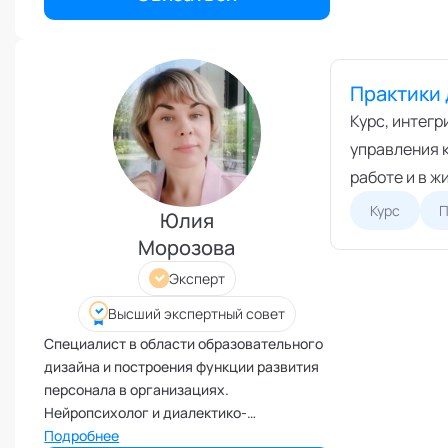
изобретательского мышления.
Иммунитет
Карьерная стратегия
Клиентский менеджмент
Практики 
Когнитивные способности
Курс, интег
Командное лидерство
управления 
работе и в ж
Коммуникационная стратегия
Коммуникация в команде
Курс
П
Юлия
Корпоративная антропология
Морозова
Корпоративная культура и
Эксперт
этика
Коучинг команд
Высший экспертный совет
Коучинг руководителей
Специалист в области образовательного
дизайна и построения функции развития
Кризисы
персонала в организациях.
Маркетинговые и PR
Нейропсихолог и диалектико-
коммуникации
поведенческий психотерапевт,
Подробнее
Международные коммуникации