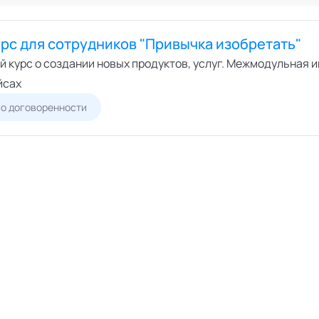
Онлайн
ший экспертный совет
Офлайн
перты
рс для сотрудников "Привычка изобретать"
циалисты
й курс о создании новых продуктов, услуг. Межмодульная 
пертные организации
йсах
о договоренности