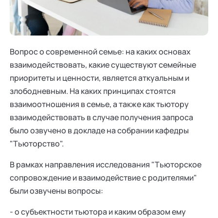
Ака
Профессионалам
Поддержка
Режим работы и тп
Вопрос о современной семье: на каких основах
взаимодействовать, какие существуют семейные
приоритеты и ценности, является аткуальным и
злободневным. На каких принципах стоятся
взаимоотношения в семье, а также как тьютору
взаимодействовать в случае получения запроса
было озвучено в докладе на собрании кафедры
"Тьюторство".
В рамках направления исследования "Тьюторское
сопровождение и взаимодействие с родителями"
были озвучены вопросы:
- о субъектности тьютора и каким образом ему