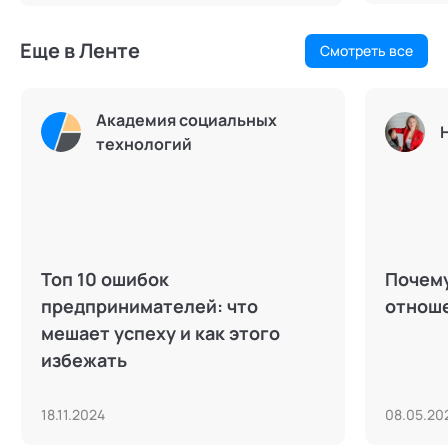
Еще в Ленте
Смотреть все
Академия социальных
технологий
Топ 10 ошибок
Почему
предпринимателей: что
отнош
мешает успеху и как этого
избежать
18.11.2024
08.05.20