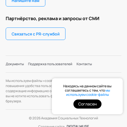
Напишите нам
Партнёрство, реклама и запросы от СМИ
Связаться с PR-службой
Документы
Поддержка пользователей
Контакты
Мы используем файлы «cookie» с целью персонализации сервисов и
повышения удобства пользования веб-сайтом. «Cookie» — файлы,
Находясь на данном сайте вы
соглашаетесь с тем, что
мы
содержащие информацию о предыдущих посещениях веб-сайта. Если
используем cookie-файлы
вы не хотите использовать файлы «cookie», измените настройки
браузера.
Согласен
© 2026 Академия Социальных Технологий
DIGITAL MUSE
Создание сайта