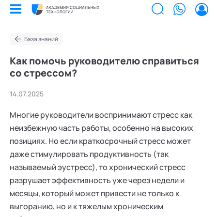
База знаний
Билеты на мероприятия
Как помочь руководителю справиться
Приобретенные билеты на мероприятия
со стрессом?
Сертификаты
Сертификаты, подтверждающие участие в мероприятиях и экспертном
сообществе АСТ
14.07.2025
Мероприятия
Документы
Многие руководители воспринимают стресс как
Акты, договоры и другие документы для скачивания
Выс
Об 
Образование
неизбежную часть работы, особенно на высоких
Программы обучения
В этом разделе отображаются программы, на которые вы зачисляетесь/
Поч
Ка
Лента
позициях. Но если краткосрочный стресс может
уже зачислены в качестве слушателя
даже стимулировать продуктивность (так
Экс
Лаб
Услуги
Заказы услуг
называемый эустресс), то хронический стресс
Ваши заказы на услуги Экспертов Академии
Экс
Поч
Найти эксперта
разрушает эффективность уже через недели и
Основное
Спе
Уче
Об Академии
Добавить фото, изменить контактные данные
месяцы, который может привести не только к
Ака
Бизнесу
Безопасность
выгоранию, но и к тяжелым хроническим
Настройка двухфакторной аутентификации