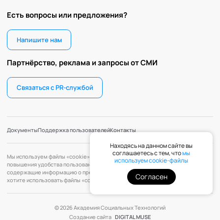
Есть вопросы или предложения?
Напишите нам
Партнёрство, реклама и запросы от СМИ
Связаться с PR-службой
Документы
Поддержка пользователей
Контакты
Находясь на данном сайте вы
соглашаетесь с тем, что
мы
Мы используем файлы «cookie» с целью персонализации сервисов и
используем cookie-файлы
повышения удобства пользования веб-сайтом. «Cookie» — файлы,
содержащие информацию о предыдущих посещениях веб-сайта. Если вы не
Согласен
хотите использовать файлы «cookie», измените настройки браузера.
© 2026 Академия Социальных Технологий
Создание сайта
DIGITAL MUSE