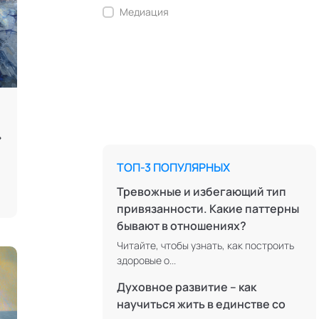
Медиация
Ментальные практики
Нейролингвистическое
программирование
Персонология и поведенческий
анализ
»
Позитивная динамическая
психотерапия
ТОП-3 ПОПУЛЯРНЫХ
Психодрама
Тревожные и избегающий тип
Сексология
привязанности. Какие паттерны
бывают в отношениях?
Системные продажи
Читайте, чтобы узнать, как построить
Современная йога
здоровые о...
Современный этикет
Духовное развитие – как
Сторителлинг
научиться жить в единстве со