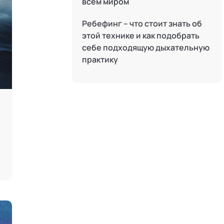
всем миром
Телесные психотехники
Ребефинг – что стоит знать об
Терапия искусствами
этой технике и как подобрать
Технологии командного менеджмента
себе подходящую дыхательную
практику
Трансперсональная психология
Тьюторство
Фасилитация и модерация
Цифровой профайлинг