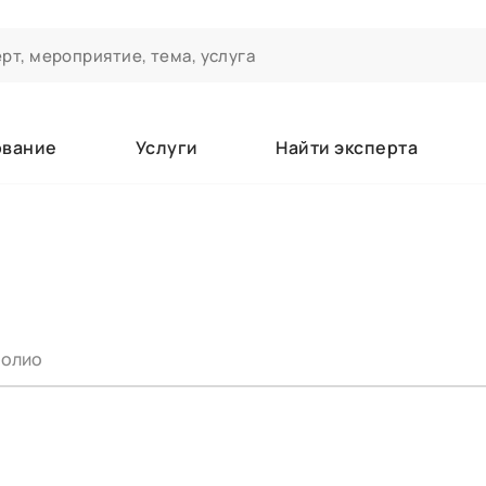
ование
Услуги
Найти эксперта
ероприятиях и экспертном сообществе АСТ
чивания
а которые вы зачисляетесь/уже зачислены в качестве слушате
олио
е