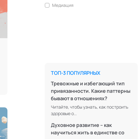
Медиация
Ментальные практики
Нейролингвистическое
программирование
Персонология и поведенческий
анализ
Позитивная динамическая
психотерапия
ТОП-3 ПОПУЛЯРНЫХ
Психодрама
Тревожные и избегающий тип
Сексология
привязанности. Какие паттерны
бывают в отношениях?
Системные продажи
Читайте, чтобы узнать, как построить
Современная йога
здоровые о...
Современный этикет
Духовное развитие – как
Сторителлинг
научиться жить в единстве со