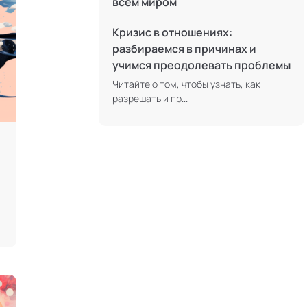
всем миром
Телесные психотехники
Кризис в отношениях:
Терапия искусствами
разбираемся в причинах и
Технологии командного менеджмента
учимся преодолевать проблемы
Трансперсональная психология
Читайте о том, чтобы узнать, как
разрешать и пр...
Тьюторство
Фасилитация и модерация
Цифровой профайлинг